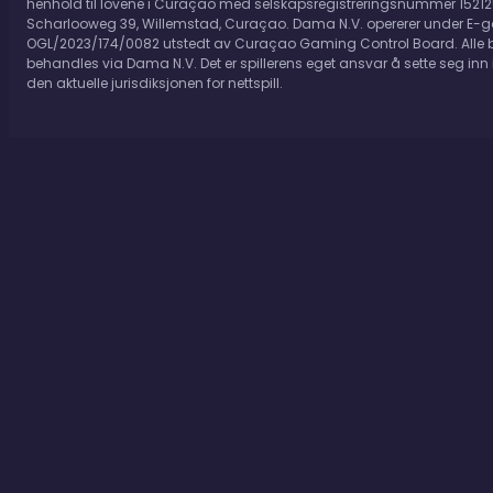
Informasjonskapsler fra tredjeparter.
henhold til lovene i Curaçao med selskapsregistreringsnummer 152125
Scharlooweg 39, Willemstad, Curaçao. Dama N.V. opererer under E-g
OGL/2023/174/0082 utstedt av Curaçao Gaming Control Board. Alle 
behandles via Dama N.V. Det er spillerens eget ansvar å sette seg inn i 
den aktuelle jurisdiksjonen for nettspill.